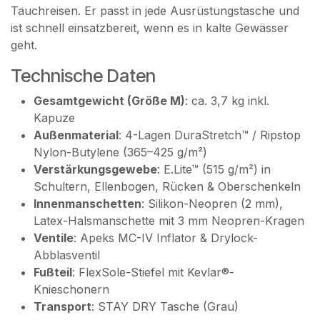
Tauchreisen. Er passt in jede Ausrüstungstasche und
ist schnell einsatzbereit, wenn es in kalte Gewässer
geht.
Technische Daten
Gesamtgewicht (Größe M)
: ca. 3,7 kg inkl.
Kapuze
Außenmaterial
: 4-Lagen DuraStretch™ / Ripstop
Nylon-Butylene (365–425 g/m²)
Verstärkungsgewebe
: E.Lite™ (515 g/m²) in
Schultern, Ellenbogen, Rücken & Oberschenkeln
Innenmanschetten
: Silikon-Neopren (2 mm),
Latex-Halsmanschette mit 3 mm Neopren-Kragen
Ventile
: Apeks MC-IV Inflator & Drylock-
Abblasventil
Fußteil
: FlexSole-Stiefel mit Kevlar®-
Knieschonern
Transport
: STAY DRY Tasche (Grau)