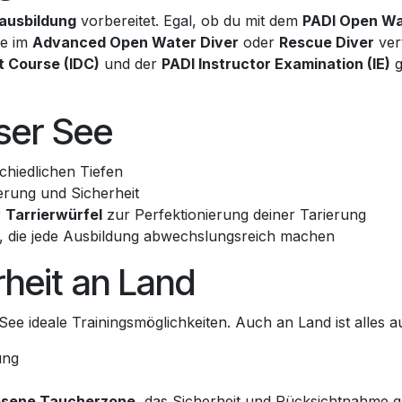
ausbildung
vorbereitet. Egal, ob du mit dem
PADI Open Wa
se im
Advanced Open Water Diver
oder
Rescue Diver
ver
t Course (IDC)
und der
PADI Instructor Examination (IE)
g
iser See
chiedlichen Tiefen
erung und Sicherheit
r
Tarrierwürfel
zur Perfektionierung deiner Tarierung
 die jede Ausbildung abwechslungsreich machen
heit an Land
 See ideale Trainingsmöglichkeiten. Auch an Land ist alles 
ung
iesene Taucherzone
, das Sicherheit und Rücksichtnahme g