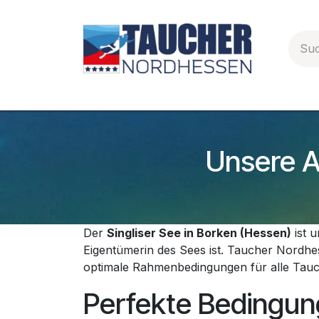
Zum Inhalt springen
Startseite
Allgemeines
Service
PA
Unsere A
Der
Singliser See in Borken (Hessen)
ist u
Eigentümerin des Sees ist. Taucher Nordhess
optimale Rahmenbedingungen für alle Tauc
Perfekte Bedingun