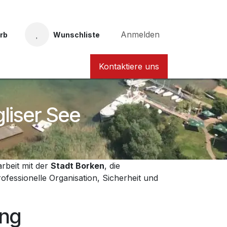
Anmelden
rb
Wunschliste
Taucher Nordhessen Karte
Kontaktiere uns
liser See
rbeit mit der
Stadt Borken
, die
ofessionelle Organisation, Sicherheit und
ung