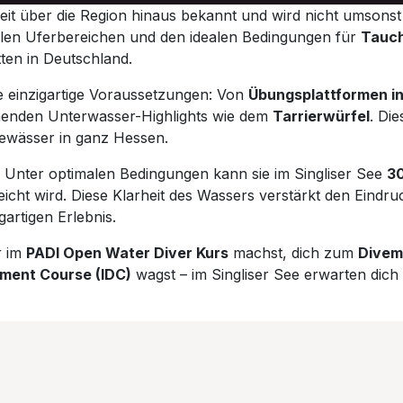
eit über die Region hinaus bekannt und wird nicht umsonst 
llen Uferbereichen und den idealen Bedingungen für
Tauch
tten in Deutschland.
ee einzigartige Voraussetzungen: Von
Übungsplattformen in
nenden Unterwasser-Highlights wie dem
Tarrierwürfel
. Di
ewässer in ganz Hessen.
: Unter optimalen Bedingungen kann sie im Singliser See
30
icht wird. Diese Klarheit des Wassers verstärkt den Eindruc
artigen Erlebnis.
r im
PADI Open Water Diver Kurs
machst, dich zum
Divem
pment Course (IDC)
wagst – im Singliser See erwarten dich