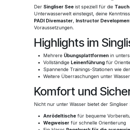
Der
Singliser See
ist speziell für die
Tauch
Unterwasserwelt einsteigst, deine Kenntnis
PADI Divemaster
,
Instructor Developmen
Voraussetzungen.
Highlights im Singl
Mehrere
Übungsplattformen
in unters
Vollständige
Leinenführung
für Orienti
Spannende Trainings-Stationen wie de
Weitere Überraschungen unter Wasser,
Komfort und Sicher
Nicht nur unter Wasser bietet der Singliser
Anrödeltische
für bequeme Vorbereit
Wegweiser
für schnelle Orientierung
Ein klares
Regelwerk für die ausgew