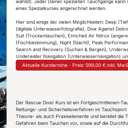
wählst). Jeder Deiner speziellen Tauchgänge kann
eines Spezialkurses angerechnet werden.
Hier sind einige der vielen Möglichkeiten: Deep (Ti
(digitale Unterwasserfotografie), Dive Against De
Suit (Trockentauchen), Enriched Air Nitrox (angereic
(Fischbestimmung), Night (Nacht), Peak Performanc
Search and Recovery (Suchen & Bergen), Underwate
Underwater Navigation (Unterwassernavigation) un
Aktuelle Kurstermine - Preis: 599,00 € inkl. Mw
Der Rescue Diver Kurs ist ein Fortgeschrittenen-Ta
Rettungs- und Sicherheitsverfahren im Tauchsport 
Theorie- als auch Praxiselemente und bereitet die 
Gefahren beim Tauchen vor, sowie auf die Durch