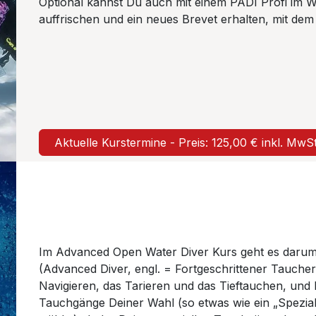
Optional kannst Du auch mit einem PADI Profi im W
auffrischen und ein neues Brevet erhalten, mit d
Aktuelle Kurstermine - Preis: 125,00 € inkl. MwS
Im Advanced Open Water Diver Kurs geht es darum,
(Advanced Diver, engl. = Fortgeschrittener Tauche
Navigieren, das Tarieren und das Tieftauchen, und 
Tauchgänge Deiner Wahl (so etwas wie ein „Speziali