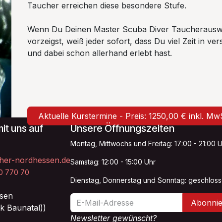
Taucher erreichen diese besondere Stufe.
Wenn Du Deinen Master Scuba Diver Taucherauswei
vorzeigst, weiß jeder sofort, dass Du viel Zeit in
und dabei schon allerhand erlebt hast.
Aktuelle Kurstermine - Preis: 1250,00 € inkl. M
it uns auf
Unsere Öffnungszeiten
Montag, Mittwochs und Freitag: 17:00 - 21:00 
her-nordhessen.de
Samstag: 12:00 - 15:00 Uhr
20 770 70
Dienstag, Donnerstag und Sonntag: geschlos
sen
Abonnie
k Baunatal))
Newsletter gewünscht?