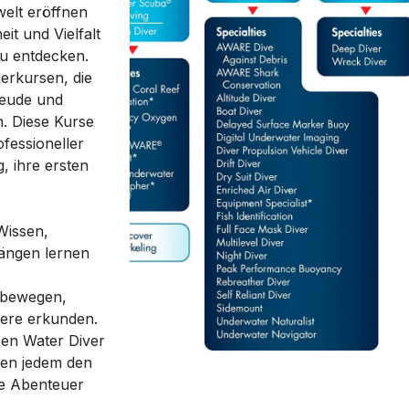
elt eröffnen
it und Vielfalt
u entdecken.
gerkursen, die
reude und
. Diese Kurse
fessioneller
, ihre ersten
Wissen,
ängen lernen
 bewegen,
eere erkunden.
en Water Diver
eten jedem den
de Abenteuer