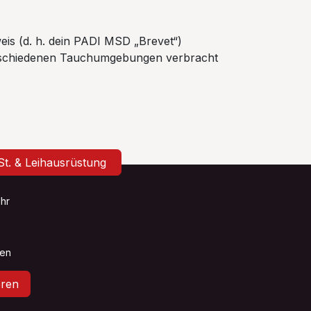
s (d. h. dein PADI MSD „Brevet“)
 verschiedenen Tauchumgebungen verbracht
wSt. & Leihausrüstung
Uhr
sen
ren