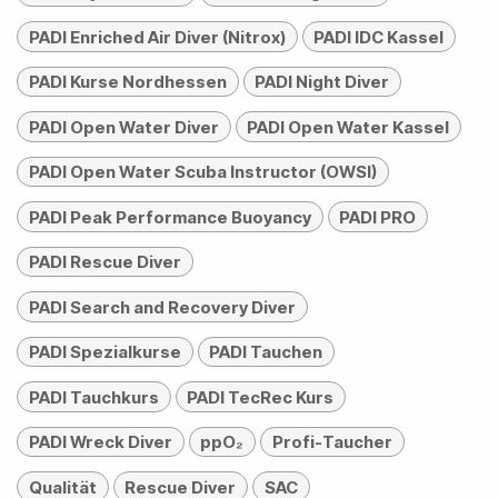
PADI Enriched Air Diver (Nitrox)
PADI IDC Kassel
PADI Kurse Nordhessen
PADI Night Diver
PADI Open Water Diver
PADI Open Water Kassel
PADI Open Water Scuba Instructor (OWSI)
PADI Peak Performance Buoyancy
PADI PRO
PADI Rescue Diver
PADI Search and Recovery Diver
PADI Spezialkurse
PADI Tauchen
PADI Tauchkurs
PADI TecRec Kurs
PADI Wreck Diver
ppO₂
Profi-Taucher
Qualität
Rescue Diver
SAC