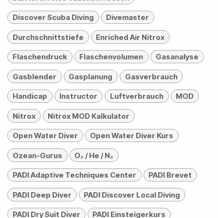
Discover Scuba Diving
Divemaster
Durchschnittstiefe
Enriched Air Nitrox
Flaschendruck
Flaschenvolumen
Gasanalyse
Gasblender
Gasplanung
Gasverbrauch
Handicap
Instructor
Luftverbrauch
MOD
Nitrox
Nitrox MOD Kalkulator
Open Water Diver
Open Water Diver Kurs
Ozean-Gurus
O₂ / He / N₂
PADI Adaptive Techniques Center
PADI Brevet
PADI Deep Diver
PADI Discover Local Diving
PADI Dry Suit Diver
PADI Einsteigerkurs