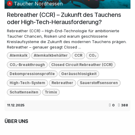
Taucher Nordhessen
Rebreather (CCR) – Zukunft des Tauchens
oder High-Tech-Herausforderung?
Rebreather (CCR) – High-End-Technologie für ambitionierte
Taucher Chancen, Risiken und warum geschlossene
Kreislaufsysteme die Zukunft des modernen Tauchens prägen.
Rebreather – genauer gesagt Closed ...
Atemkalk
Atemkalkbehälter
CCR
CO₂
CO₂-Breakthrough
Closed Circuit Rebreather (CCR)
Dekompressionsprofile
Geräuschlosigkeit
High-Tech-System
Rebreather
Sauerstoffsensoren
Schattenseiten
Trimix
11.12.2025
0
388
ÜBER UNS