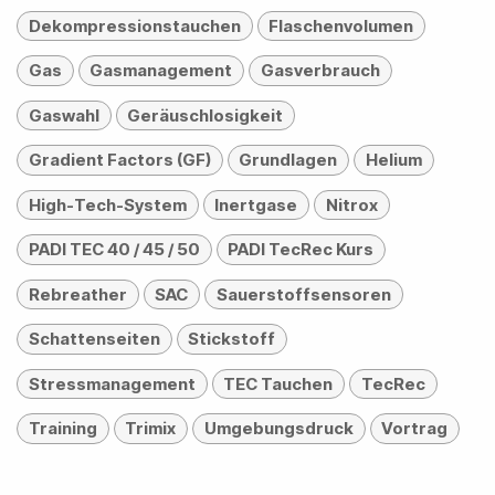
Dekompressionstauchen
Flaschenvolumen
Gas
Gasmanagement
Gasverbrauch
Gaswahl
Geräuschlosigkeit
Gradient Factors (GF)
Grundlagen
Helium
High-Tech-System
Inertgase
Nitrox
PADI TEC 40 / 45 / 50
PADI TecRec Kurs
Rebreather
SAC
Sauerstoffsensoren
Schattenseiten
Stickstoff
Stressmanagement
TEC Tauchen
TecRec
Training
Trimix
Umgebungsdruck
Vortrag