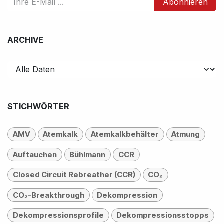
Abonnieren
ARCHIVE
STICHWÖRTER
AMV
Atemkalk
Atemkalkbehälter
Atmung
Auftauchen
Bühlmann
CCR
Closed Circuit Rebreather (CCR)
CO₂
CO₂-Breakthrough
Dekompression
Dekompressionsprofile
Dekompressionsstopps