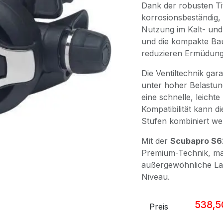
Dank der robusten Ti
korrosionsbeständig, l
Nutzung im Kalt- un
und die kompakte Ba
reduzieren Ermüdung
Die Ventiltechnik gara
unter hoher Belastun
eine schnelle, leichte
Kompatibilität kann d
Stufen kombiniert we
Mit der
Scubapro S62
Premium-Technik, m
außergewöhnliche Lan
Niveau.
538,5
Preis