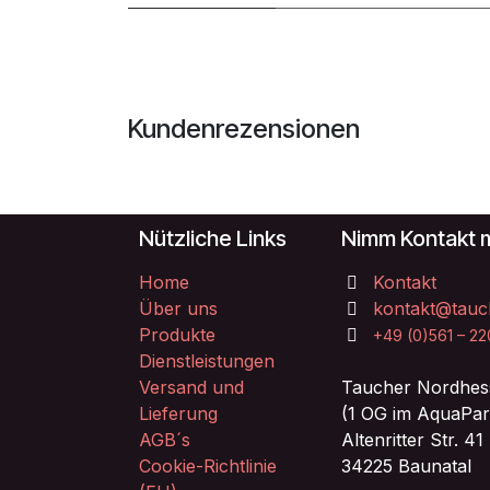
Kundenrezensionen
Nützliche Links
Nimm Kontakt m
Home
Kontakt
Über uns
kontakt@tauc
Produkte
+49 (0)561 – 2
Dienstleistungen
Versand und
Taucher Nordhes
Lieferung
(1 OG im AquaPar
AGB´s
Altenritter Str. 41
Cookie-Richtlinie
34225 Baunatal