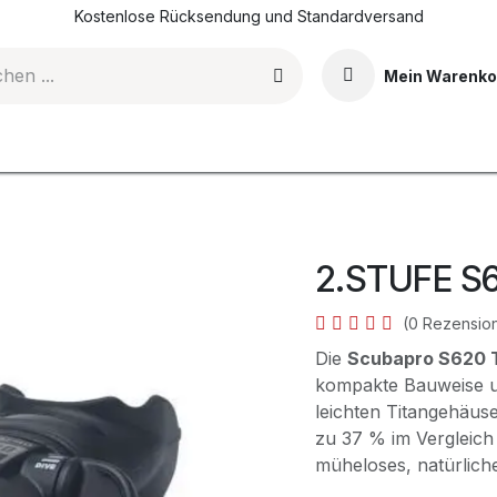
Kostenlose Rücksendung und Standardversand
Mein Warenko
DI-Tauchkurse
Events & Erlebnisse
Shop
Blog
2.STUFE S6
(0 Rezensio
Die
Scubapro S620 T
kompakte Bauweise un
leichten Titangehäus
zu 37 % im Vergleich
müheloses, natürliche