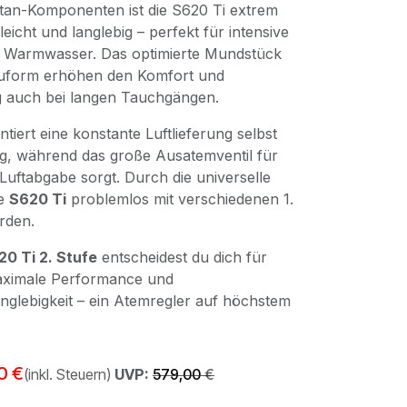
tan-Komponenten ist die S620 Ti extrem
eicht und langlebig – perfekt für intensive
d Warmwasser. Das optimierte Mundstück
uform erhöhen den Komfort und
 auch bei langen Tauchgängen.
ntiert eine konstante Luftlieferung selbst
g, während das große Ausatemventil für
 Luftabgabe sorgt. Durch die universelle
ie
S620 Ti
problemlos mit verschiedenen 1.
rden.
0 Ti 2. Stufe
entscheidest du dich für
aximale Performance und
glebigkeit – ein Atemregler auf höchstem
0
€
(inkl. Steuern)
UVP:
579,00
€