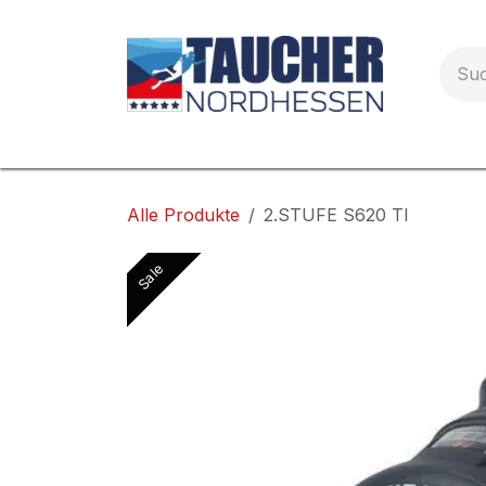
Zum Inhalt springen
Startseite
Allgemeines
Service
PA
Alle Produkte
2.STUFE S620 TI
Sale