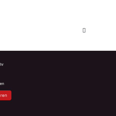
Uhr
sen
ren