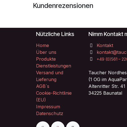
Kundenrezensionen
Nützliche Links
Nimm Kontakt m
Home
Kontakt
Über uns
kontakt@tauc
Produkte
+49 (0)561 – 2
Dienstleistungen
Versand und
Taucher Nordhes
Lieferung
(1 OG im AquaPar
AGB´s
Altenritter Str. 41
Cookie-Richtlinie
34225 Baunatal
(EU)
Impressum
Datenschutz