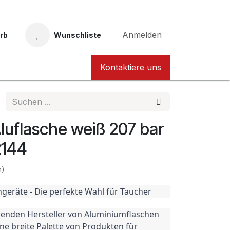
Anmelden
rb
Wunschliste
Taucher Nordhessen Karte
Kontaktiere uns
luflasche weiß 207 bar
2144
n)
eräte - Die perfekte Wahl für Taucher
renden Hersteller von Aluminiumflaschen 
ne breite Palette von Produkten für 