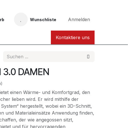
Anmelden
rb
Wunschliste
Taucher Nordhessen Karte
Kontaktiere uns
N 3.0 DAMEN
n)
ietet einen Wärme- und Komfortgrad, den
er lieben wird. Er wird mithilfe der
ystem“ hergestellt, wobei ein 3D-Schnitt,
en und Materialeinsätze Anwendung finden,
haffen, der wie angegossen sitzt,
 bietet und für hervorragenden