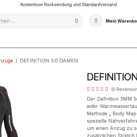
Kostenlose Rücksendung und Standardversand
Mein Warenko
DI-Tauchkurse
Events & Erlebnisse
Shop
Blog
nzüge
DEFINITION 3.0 DAMEN
DEFINITIO
(0 Rezensio
Der Definition 3MM b
jeder Warmwassertauch
Methode „ Body Map S
spezielle Nähverfahr
um einen Anzug zu sc
zusätzlichen Stretch