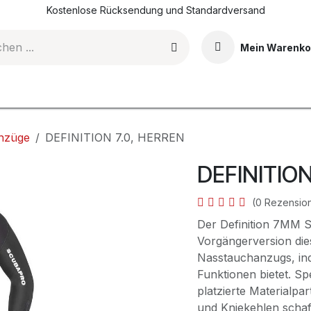
Kostenlose Rücksendung und Standardversand
Mein Warenko
DI-Tauchkurse
Events & Erlebnisse
Shop
Blog
nzüge
DEFINITION 7.0, HERREN
DEFINITION
(0 Rezensio
Der Definition 7MM S
Vorgängerversion die
Nasstauchanzugs, in
Funktionen bietet. Sp
platzierte Materialpa
und Kniekehlen schaf