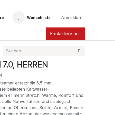
Anmelden
rb
Wunschliste
Taucher Nordhessen Karte
Kontaktiere uns
 7.0, HERREN
n)
teamer ersetzt die 6,5-mm-
ses beliebten Kaltwasser-
dem er mehr Stretch, Wärme, Komfort und
ezielle Nähverfahren und strategisch
rtien an Oberkörper, Seiten, Armen, Beinen
fen einen Anzug, der wie angegossen sitzt