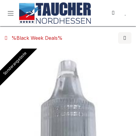
Zum Inhalt springen
%Black Week Deals%
Sonderangebote