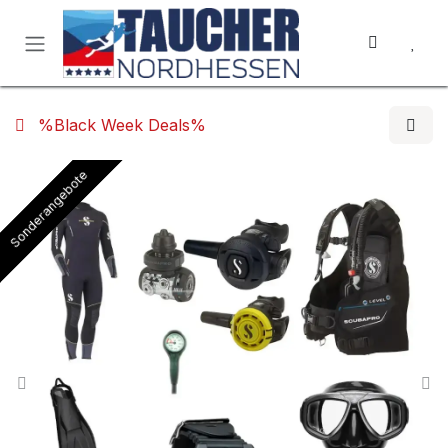
Zum Inhalt springen
%Black Week Deals%
Sonderangebote
Sonderangebote