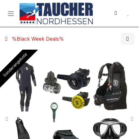
Zum Inhalt springen
%Black Week Deals%
Sonderangebote
Sonderangebote