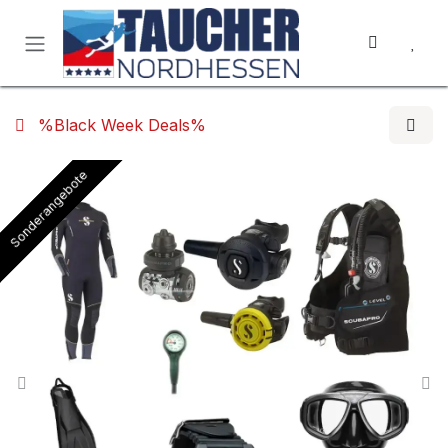
Zum Inhalt springen
%Black Week Deals%
Sonderangebote
Sonderangebote