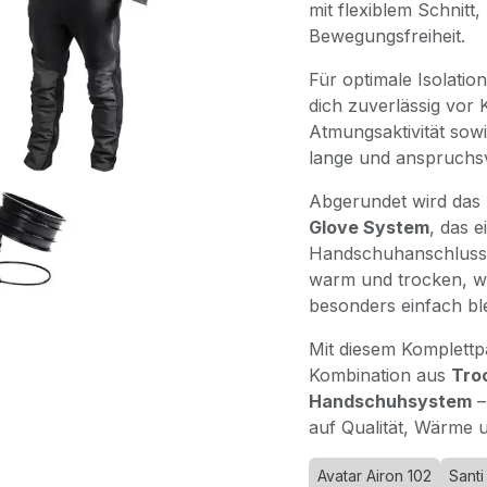
mit flexiblem Schnitt
Bewegungsfreiheit.
Für optimale Isolatio
dich zuverlässig vor K
Atmungsaktivität sowi
lange und anspruchs
Abgerundet wird das 
Glove System
, das 
Handschuhanschluss 
warm und trocken, 
besonders einfach ble
Mit diesem Komplettpa
Kombination aus
Tro
Handschuhsystem
–
auf Qualität, Wärme u
Avatar Airon 102
Santi