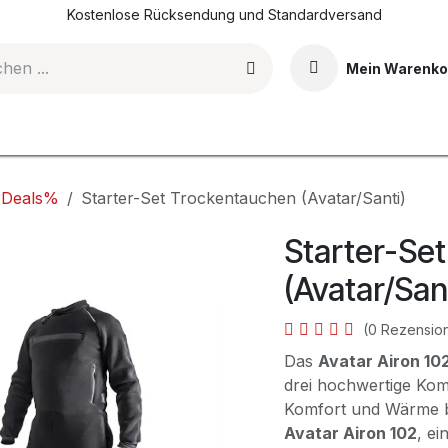
Kostenlose Rücksendung und Standardversand
Mein Warenko
DI-Tauchkurse
Events & Erlebnisse
Shop
Blog
 Deals%
Starter-Set Trockentauchen (Avatar/Santi)
Starter-Se
(Avatar/San
(0 Rezensio
Das
Avatar Airon 1
drei hochwertige Kom
Komfort und Wärme be
Avatar Airon 102
, e