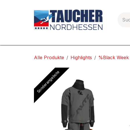
Zum Inhalt springen
Startseite
Allgemeines
Service
PA
Alle Produkte
Highlights
%Black Week
Sonderangebote