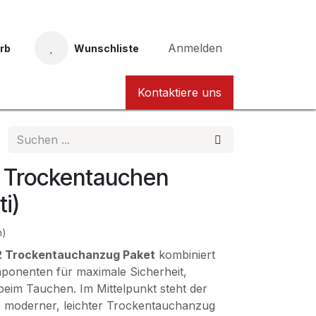
Anmelden
rb
Wunschliste
Taucher Nordhessen Karte
Kontaktiere uns
t Trockentauchen
ti)
n)
02 Trockentauchanzug Paket
kombiniert
ponenten für maximale Sicherheit,
im Tauchen. Im Mittelpunkt steht der
in moderner, leichter Trockentauchanzug