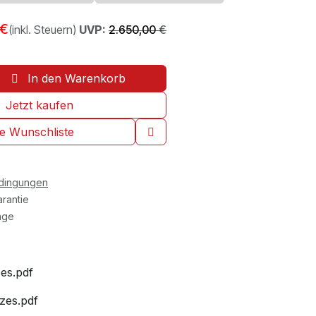
€
(inkl. Steuern)
UVP:
2.650,00
€
In den Warenkorb
Jetzt kaufen
ie Wunschliste
edingungen
rantie
age
es.pdf
izes.pdf