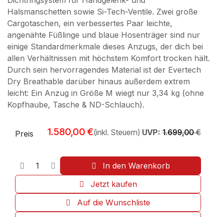
Dichtringsystem für Handgelenk- und
Halsmanschetten sowie Si-Tech-Ventile. Zwei große
Cargotaschen, ein verbessertes Paar leichte,
angenähte Füßlinge und blaue Hosenträger sind nur
einige Standardmerkmale dieses Anzugs, der dich bei
allen Verhältnissen mit höchstem Komfort trocken hält.
Durch sein hervorragendes Material ist der Evertech
Dry Breathable darüber hinaus außerdem extrem
leicht: Ein Anzug in Größe M wiegt nur 3,34 kg (ohne
Kopfhaube, Tasche & ND-Schlauch).
1.580,00
€
(inkl. Steuern)
UVP:
1.699,00
€
Preis
In den Warenkorb
Jetzt kaufen
Auf die Wunschliste