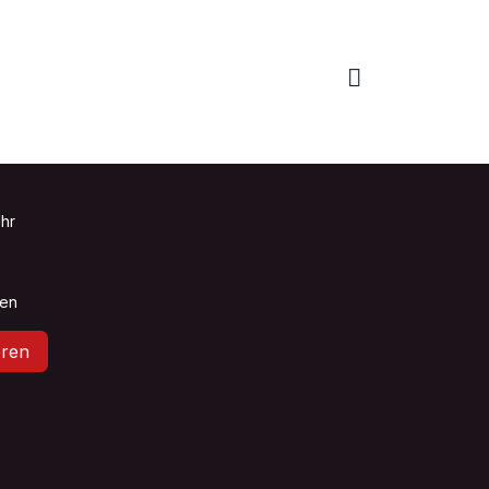
Uhr
sen
ren