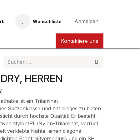
Anmelden
rb
Wunschliste
Taucher Nordhessen Karte
Kontaktiere uns
DRY, HERREN
n)
thable ist ein Trilaminat-
r Spitzenklasse und hat einiges zu bieten.
sticht durch höchste Qualität: Er besteht
iven Nylon/PU/Nylon-Trilaminat, verfügt
lt verklebte Nähte, einen diagonal
dichten Frontreißverschluss und ein Si-