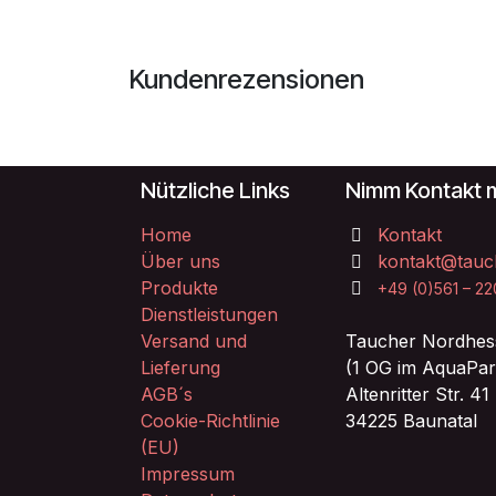
Kundenrezensionen
Nützliche Links
Nimm Kontakt m
Home
Kontakt
Über uns
kontakt@tauc
Produkte
+49 (0)561 – 2
Dienstleistungen
Versand und
Taucher Nordhes
Lieferung
(1 OG im AquaPar
AGB´s
Altenritter Str. 41
Cookie-Richtlinie
34225 Baunatal
(EU)
Impressum