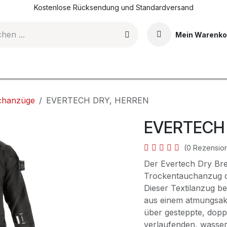
Kostenlose Rücksendung und Standardversand
Mein Warenko
DI-Tauchkurse
Events & Erlebnisse
Shop
Blog
chanzüge
EVERTECH DRY, HERREN
EVERTECH 
(0 Rezensio
Der Evertech Dry Brea
Trockentauchanzug de
Dieser Textilanzug be
aus einem atmungsakt
über gesteppte, doppe
verlaufenden, wasser