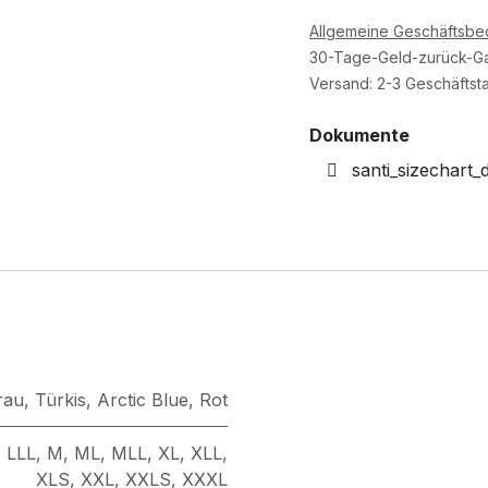
Allgemeine Geschäftsb
30-Tage-Geld-zurück-Ga
Versand: 2-3 Geschäftst
Dokumente
santi_sizechart_
rau
,
Türkis
,
Arctic Blue
,
Rot
,
LLL
,
M
,
ML
,
MLL
,
XL
,
XLL
,
XLS
,
XXL
,
XXLS
,
XXXL