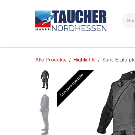
Zum Inhalt springen
Startseite
Allgemeines
Service
PA
Alle Produkte
Highlights
Santi E.Lite pl
Sonderangebote
Sonderangebote