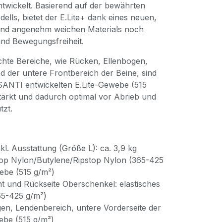
wickelt. Basierend auf der bewährten
dells, bietet der E.Lite+ dank eines neuen,
 und angenehm weichen Materials noch
nd Bewegungsfreiheit.
hte Bereiche, wie Rücken, Ellenbogen,
 der untere Frontbereich der Beine, sind
 SANTI entwickelten E.Lite-Gewebe (515
stärkt und dadurch optimal vor Abrieb und
tzt.
l. Ausstattung (Größe L): ca. 3,9 kg
stop Nylon/Butylene/Ripstop Nylon (365-425
webe (515 g/m²)
t und Rückseite Oberschenkel: elastisches
65-425 g/m²)
en, Lendenbereich, untere Vorderseite der
webe (515 g/m²)