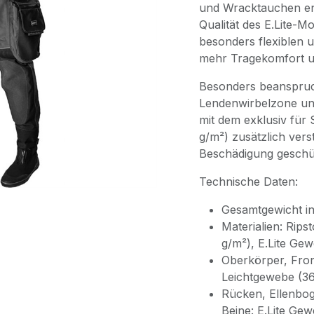
und Wracktauchen ent
Qualität des E.Lite-Mo
besonders flexiblen
mehr Tragekomfort u
Besonders beanspruc
Lendenwirbelzone und
mit dem exklusiv für
g/m²) zusätzlich ver
Beschädigung geschü
Technische Daten:
Gesamtgewicht ink
Materialien: Rip
g/m²), E.Lite Ge
Oberkörper, Fron
Leichtgewebe (3
Rücken, Ellenbog
Beine: E.Lite Ge