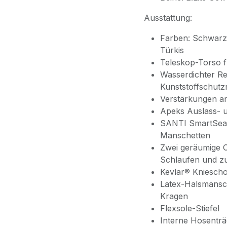
Ausstattung:
Farben: Schwarz /
Türkis
Teleskop-Torso f
Wasserdichter Re
Kunststoffschutz
Verstärkungen a
Apeks Auslass- u
SANTI SmartSeal
Manschetten
Zwei geräumige O
Schlaufen und zu
Kevlar® Kniesch
Latex-Halsmansc
Kragen
Flexsole-Stiefel
Interne Hosenträ