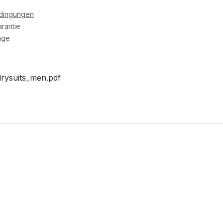
edingungen
rantie
age
drysuits_men.pdf