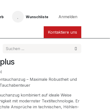
Anmelden
rb
Wunschliste
Taucher Nordhessen Karte
Kontaktiere uns
 plus
n)
entauchanzug – Maximale Robustheit und
 Tauchabenteuer
auchanzug kombiniert auf ideale Weise
igkeit mit modernster Textiltechnologie. Er
öchste Ansprüche im technischen, Höhlen-