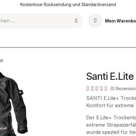
Kostenlose Rücksendung und Standardversand
Mein Warenko
DI-Tauchkurse
Events & Erlebnisse
Shop
Blog
us
Santi E.Lite
(0 Rezensio
SANTI E.Lite+ Trock
Komfort für extreme
Der E.Lite+ Trockent
extreme Strapazierfäh
wurde speziell für h